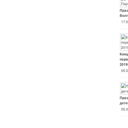
Праз
Волг
17.
Конц
перв
2019
05.
Праз
дете
05.