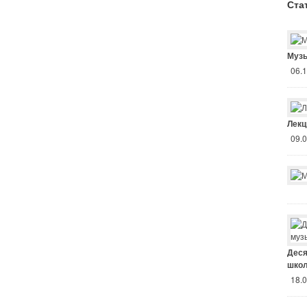
Ста
Музы
06.
Лекц
09.
Деся
школ
18.