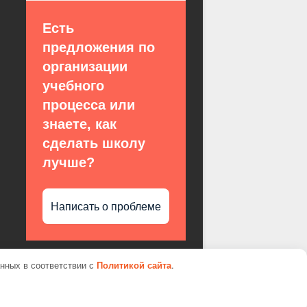
Есть
предложения по
организации
учебного
процесса или
знаете, как
сделать школу
лучше?
Написать о проблеме
анных в соответствии с
Политикой сайта
.