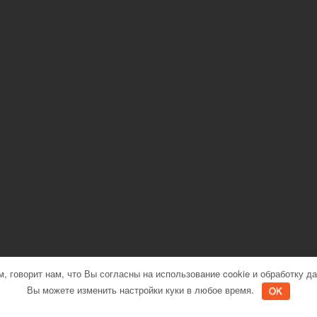
м, говорит нам, что Вы согласны на использование cookie и обработку д
// Powered by
WordPress
// Theme by
WPExplorer
// Custom by
KRVTS.ru
Вы можете изменить настройки куки в любое время.
OK