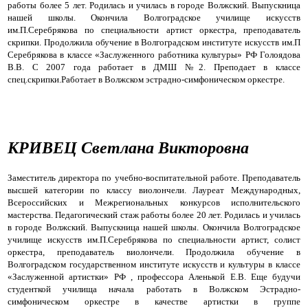
работы более 5 лет. Родилась и училась в городе Волжский. Выпускница
нашей школы. Окончила Волгоградское училище искусств
им.П.Серебрякова по специальности артист оркестра, преподаватель
скрипки. Продолжила обучение в Волгоградском институте искусств им.П
Серебрякова в классе «Заслуженного работника культуры» РФ Голоядова
В.В. С 2007 года работает в ДМШ №2. Преподает в классе
спец.скрипки.Работает в Волжском эстрадно-симфоническом оркестре.
КРИВЕЦ Светлана Викторовна
Заместитель директора по учебно-воспитательной работе. Преподаватель
высшей категории по классу виолончели. Лауреат Международных,
Всероссийских и Межрегиональных конкурсов исполнительского
мастерства. Педагогический стаж работы более 20 лет. Родилась и училась
в городе Волжский. Выпускница нашей школы. Окончила Волгоградское
училище искусств им.П.Серебрякова по специальности артист, солист
оркестра, преподаватель виолончели. Продолжила обучение в
Волгоградском государственном институте искусств и культуры в классе
«Заслуженной артистки» РФ , профессора Аленькой Е.В. Еще будучи
студенткой училища начала работать в Волжском Эстрадно-
симфоническом оркестре в качестве артистки в группе