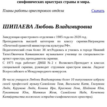
симфонических оркестрах страны и мира.
Планы работы оркестрового отдела
Скачать
ШИПАЕВА Любовь Владимировна
Заведующая оркестрового отделения с 1985 года по 2020 год.
Преподаватель высшей категории по классу скрипки.Награждена
«Почетной грамотой министерства культуры РФ».
Педагогический стаж более 38 лет.Родилась и училась в городе Нижний
Тагил.Окончила Камышинское музыкальное училище по специальности-
артист оркестра, преподаватель скрипки.
С 1975 года работает ДМШ №2 г. Волжского.Преподает в классах
специальной скрипки, руководит струнным оркестром школы. Лауреат
Всероссийского и Международного конкурсов.
Из числа учащихся Любови Владимировны более 10 выпускников избрали
своей профессией музыку:Самойлова Таня, Васильева Катя, Глазунова
Люда, Курунина Люда, Конова Ира, Краснова Лена, Шайкина Юля,
Рукояткина Юля, Митюхин Женя, Самойлова Надя, Кочетова
Катя(артистка волжского эстрадно-симфонического оркестра).